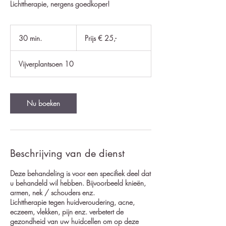
Lichttherapie, nergens goedkoper!
Prijs
€
30 min.
3
Prijs € 25,-
25,-
0
m
Vijverplantsoen 10
i
n
.
Nu boeken
Beschrijving van de dienst
Deze behandeling is voor een specifiek deel dat
u behandeld wil hebben. Bijvoorbeeld knieën,
armen, nek / schouders enz.
Lichttherapie tegen huidveroudering, acne,
eczeem, vlekken, pijn enz. verbetert de
gezondheid van uw huidcellen om op deze