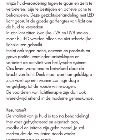
wijze huidveroudering tegen te gaan en zelfs te
verbeteren, pijn te bestrijden en actieve acne te
behandelen. Deze gezichtsbehandeling met LED
licht gebruikt de goede golflengtes van licht om
de huid te versterken.
In zonlicht zitten kwalijke UVA en UVB stralen
maar bij LED worden alleen de niet schadelijke
lichtkleuren gebruikt.
Helpt ook tegen acne, eczeem en psoriasis en
grove poriën, vermindert ontstekingen en
verbetert de activiteit van het lymphe systeem.
Ons leven wordt enorm beïnvloed door de
kracht van licht. Denk maar aan hoe gelukkig u
zich voelt op een warme zonnige dag in
vergelijking tot de koude winterdagen.
De voordelen van lichttherapie zijn dan ook
wereldwijd erkend in de moderne geneeskunde.
Resultaten?
De vitaliteit van je huid is top na behandeling!
Het voelt gehydrateerd en elastisch aan,
roodheid en irritatie zijn gekalmeerd. Je zal
merken dat de resultaten steeds verder
verbeteren na elke sessie.