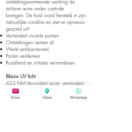
ontstekingsremmende werking de
actieve acne onder controle
brengen.
De huid word hersteld in zijn
natuurlijke conditie en ziet er opnieuw
gezond uit!
Vermindert zwarte punten
Ontstekingen nemen af
Werkt antibacterieel
Poriën verkleinen
Roodheid en irritatie verminderen
Blauw UV licht
423 NM Verwijdert acne, vermindert
talg activiteit, elimineert acne bacteriën
en verbetert de vette huid.
Email
Adres
WhatsApp
CYAAN licht
423+532 NM balanceert secretie,
stabiliseert huid en remt ontstekingen.