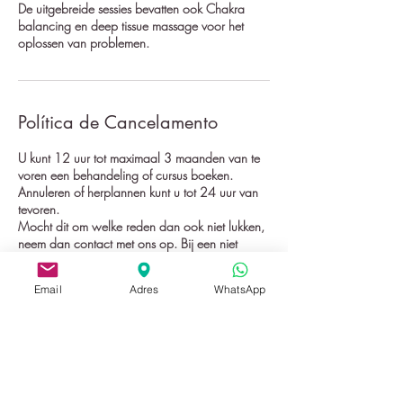
De uitgebreide sessies bevatten ook Chakra
balancing en deep tissue massage voor het
oplossen van problemen.
Política de Cancelamento
U kunt 12 uur tot maximaal 3 maanden van te
voren een behandeling of cursus boeken.
Annuleren of herplannen kunt u tot 24 uur van
tevoren.
Mocht dit om welke reden dan ook niet lukken,
neem dan contact met ons op. Bij een niet
vooraf gemelde no-show wordt 100% van de
geboekte dienst(en) in rekening gebracht.
Email
Adres
WhatsApp
Informações de contato
Vijverplantsoen 10, 3319 SW Dordrecht,