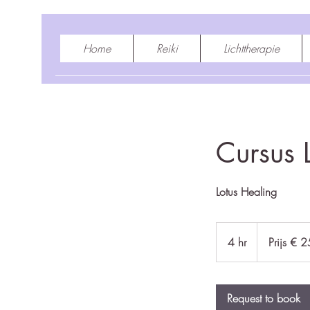
Home
Reiki
Lichttherapie
Cursus 
Lotus Healing
Prijs
€
4 hr
4
Prijs € 2
250,-
h
r
Request to book