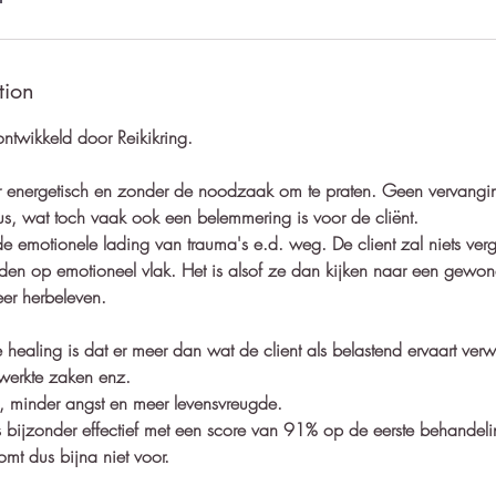
tion
ontwikkeld door Reikikring.
r energetisch en zonder de noodzaak om te praten. Geen vervangin
s, wat toch vaak ook een belemmering is voor de cliënt.
e emotionele lading van trauma's e.d. weg. De client zal niets verg
den op emotioneel vlak. Het is alsof ze dan kijken naar een gewone
eer herbeleven.
ealing is dat er meer dan wat de client als belastend ervaart verw
werkte zaken enz.
e, minder angst en meer levensvreugde.
 bijzonder effectief met een score van 91% op de eerste behandeli
mt dus bijna niet voor.