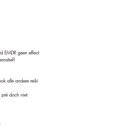
eld EMDR geen effect
rnatief!
ook alle andere reiki
 pré doch niet
.